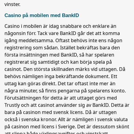
vinster.
Casino på mobilen med BankID
Casino i mobilen är idag snabbare och enklare än
någonsin förr. Tack vare BankID går det att komma
igång meddetsamma. Oftast behövs inte ens någon
registrering som sådan. Istället bekräftas bara den
första insättningen med BankID, så har spelaren
registrerat sig samtidigt och kan börja spela på
casinot. Den största skillnaden märks vid uttagen. Då
behövs nämligen inga bekräftande dokument. Ett
uttag kan göras direkt. Det tar oftast inte mer än
några minuter, så finns pengarna på spelarens konto.
Förutsättningen för detta är att uttaget görs med
Trustly och att casinot använder sig av BankID. Detta är
bara på casinon med svensk licens. Då är uttagen
också i svenska kronor. Allt är nämligen i svensk valuta
på casinon med licens i Sverige. Det är dessutom skönt
att slippa både växlingsavgifter och vinstskatt.