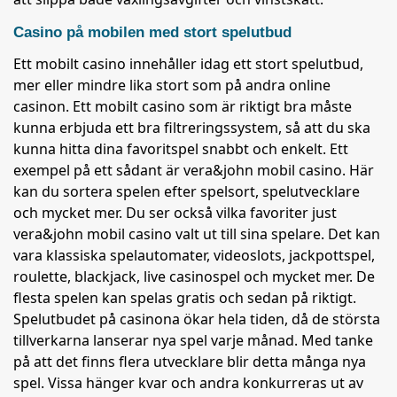
Casino på mobilen med stort spelutbud
Ett mobilt casino innehåller idag ett stort spelutbud,
mer eller mindre lika stort som på andra online
casinon. Ett mobilt casino som är riktigt bra måste
kunna erbjuda ett bra filtreringssystem, så att du ska
kunna hitta dina favoritspel snabbt och enkelt. Ett
exempel på ett sådant är vera&john mobil casino. Här
kan du sortera spelen efter spelsort, spelutvecklare
och mycket mer. Du ser också vilka favoriter just
vera&john mobil casino valt ut till sina spelare. Det kan
vara klassiska spelautomater, videoslots, jackpottspel,
roulette, blackjack, live casinospel och mycket mer. De
flesta spelen kan spelas gratis och sedan på riktigt.
Spelutbudet på casinona ökar hela tiden, då de största
tillverkarna lanserar nya spel varje månad. Med tanke
på att det finns flera utvecklare blir detta många nya
spel. Vissa hänger kvar och andra konkurreras ut av